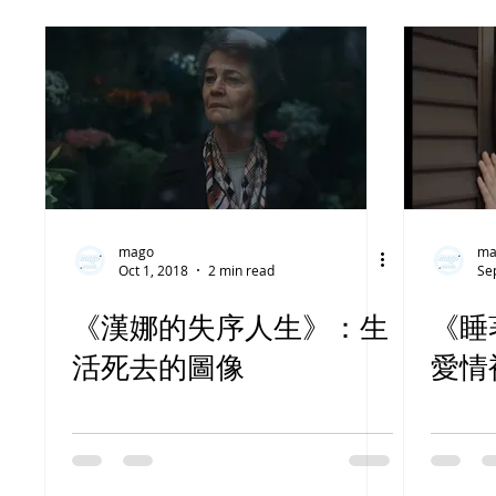
mago
ma
Oct 1, 2018
2 min read
Se
《漢娜的失序人生》：生
《睡
活死去的圖像
愛情