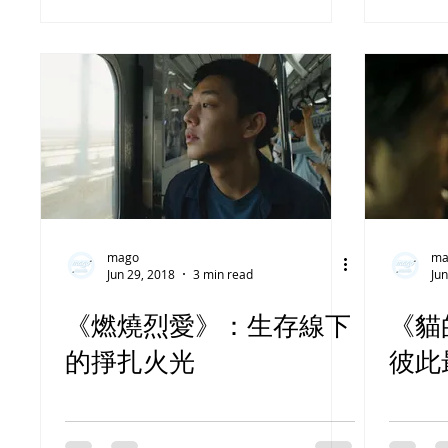
mago
ma
Jun 29, 2018
3 min read
Jun
《燃燒烈愛》：生存線下
《貓
的掙扎火光
彼此