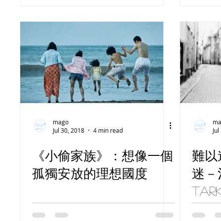
mago
ma
Jul 30, 2018
4 min read
Jul
《小偷家族》：想像一個
難以
孤獨安放的理想國度
迷－淺
Tar
意義