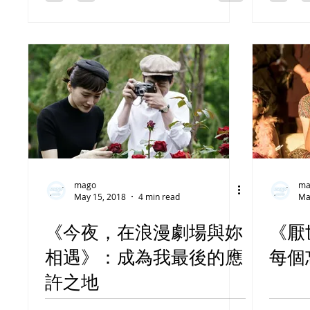
mago
ma
May 15, 2018
4 min read
Ma
《今夜，在浪漫劇場與妳
《厭
相遇》：成為我最後的應
每個
許之地