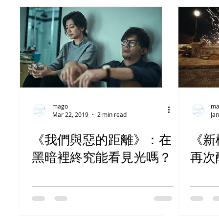
mago
ma
Mar 22, 2019
2 min read
Jan
《我們與惡的距離》：在
《新
黑暗裡終究能看見光嗎？
再次