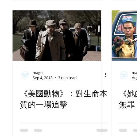
mago
ma
Sep 4, 2018
3 min read
Au
《美國動物》：對生命本
《她
質的一場追擊
無罪