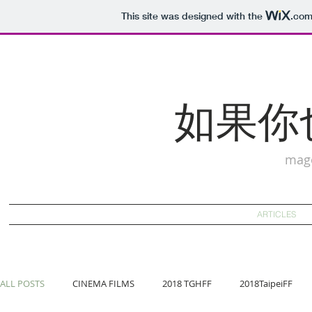
This site was designed with the
.co
如果你
mag
ARTICLES
ALL POSTS
CINEMA FILMS
2018 TGHFF
2018TaipeiFF