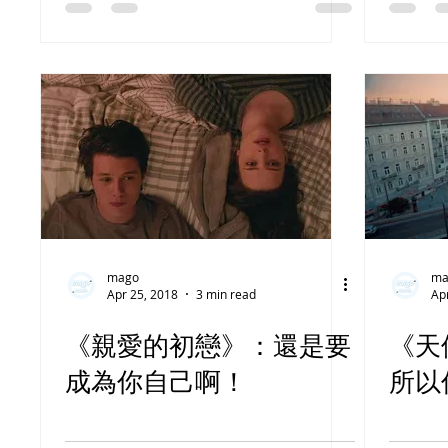
mago
ma
Apr 25, 2018
3 min read
Ap
《親愛的初戀》：還是要
《天
成為你自己啊！
所以